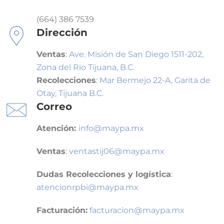
(664) 386 7539
Dirección
Ventas
:
Ave. Misión de San Diego 1511-202,
Zona del Rio Tijuana, B.C.
Recolecciones
:
Mar Bermejo 22-A, Garita de
Otay, Tijuana B.C.
Correo
Atención:
info@maypa.mx
Ventas
:
ventastij06@maypa.mx
Dudas Recolecciones y logística
:
atencionrpbi@maypa.mx
Facturación:
facturacion@maypa.mx