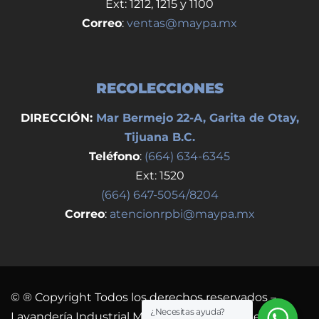
Ext: 1212, 1215 y 1100
Correo
:
ventas@maypa.mx
RECOLECCIONES
DIRECCIÓN:
Mar Bermejo 22-A, Garita de Otay,
Tijuana B.C.
Teléfono
:
(664) 634-6345
Ext: 1520
(664) 647-5054/8204
Correo
:
atencionrpbi@maypa.mx
© ® Copyright Todos los derechos reservados –
¿Necesitas ayuda?
Lavandería Industrial Maypa S.A. de C.V. Diseño y